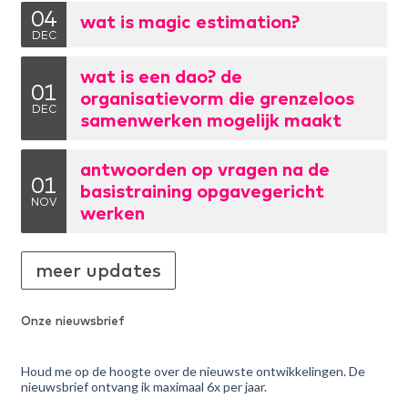
04
wat is magic estimation?
DEC
wat is een dao? de
01
organisatievorm die grenzeloos
DEC
samenwerken mogelijk maakt
antwoorden op vragen na de
01
basistraining opgavegericht
NOV
werken
meer updates
Onze nieuwsbrief