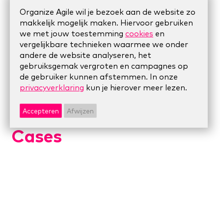
Organize Agile wil je bezoek aan de website zo
Resultaat
makkelijk mogelijk maken. Hiervoor gebruiken
we met jouw toestemming
cookies
en
vergelijkbare technieken waarmee we onder
Het resultaat is een organisatie die
andere de website analyseren, het
slagvaardiger, effectiever, wendbaarder,
gebruiksgemak vergroten en campagnes op
innovatiever is. Én een aantrekkelijkere plek
de gebruiker kunnen afstemmen. In onze
om te werken.
privacyverklaring
kun je hierover meer lezen.
Accepteren
Afwijzen
Cases
Agile werken bij een
farmacieconcern
om beter te kunnen
inspringen op
vragen uit de markt