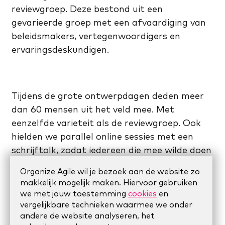
reviewgroep. Deze bestond uit een
gevarieerde groep met een afvaardiging van
beleidsmakers, vertegenwoordigers en
ervaringsdeskundigen.
Tijdens de grote ontwerpdagen deden meer
dan 60 mensen uit het veld mee. Met
eenzelfde varieteit als de reviewgroep. Ook
hielden we parallel online sessies met een
schrijftolk, zodat iedereen die mee wilde doen
dat ook kon.
Organize Agile wil je bezoek aan de website zo
makkelijk mogelijk maken. Hiervoor gebruiken
Op de eerste grote ontwerpdag hebben we
we met jouw toestemming
cookies
en
persona’s gecreëerd. Hierbij zoomden we niet
vergelijkbare technieken waarmee we onder
andere de website analyseren, het
in op de verschillen tussen alle beperkingen,