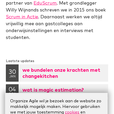
partner van
EduScrum
. Met grondlegger
Willy Wijnands schreven we in 2015 ons boek
Scrum in Actie
. Daarnaast werken we altijd
vrijwillig mee aan gastcolleges aan
onderwijsinstellingen en interviews met
studenten.
Laatste updates
we bundelen onze krachten met
30
changekitchen
JAN
04
wat is magic estimation?
DEC
Organize Agile wil je bezoek aan de website zo
wat is een dao? de
makkelijk mogelijk maken. Hiervoor gebruiken
01
organisatievorm die grenzeloos
we met jouw toestemming
cookies
en