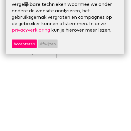
DEC
samenwerken mogelijk maakt
vergelijkbare technieken waarmee we onder
andere de website analyseren, het
gebruiksgemak vergroten en campagnes op
antwoorden op vragen na de
de gebruiker kunnen afstemmen. In onze
01
basistraining opgavegericht
privacyverklaring
kun je hierover meer lezen.
NOV
werken
Accepteren
Afwijzen
meer updates
Onze nieuwsbrief