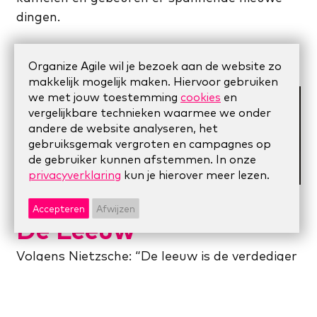
dingen.
Organize Agile wil je bezoek aan de website zo
makkelijk mogelijk maken. Hiervoor gebruiken
we met jouw toestemming
cookies
en
vergelijkbare technieken waarmee we onder
andere de website analyseren, het
gebruiksgemak vergroten en campagnes op
de gebruiker kunnen afstemmen. In onze
privacyverklaring
kun je hierover meer lezen.
Accepteren
Afwijzen
De Leeuw
Volgens Nietzsche: “De leeuw is de verdediger
van de intellectuele eerlijkheid.” De leeuw
komt in verzet, trekt zich terug in de woestijn
waar hij brullend roept ‘ik wil, ik wil’. Hij