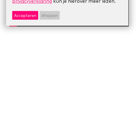
privacyverklaring
kun je hierover meer lezen.
Accepteren
Afwijzen
The Obeya Host (gastheer) helpt de
aanwezigen om betere meetings te cultiveren
die er voor zorgen dat inzicht en strategie in
actie en duurzame beslissingen worden
omgezet. Van de Host vraagt dit tijd, energie
en aandacht én het vermogen om de Obeya
als ruimte effectief in te zetten.