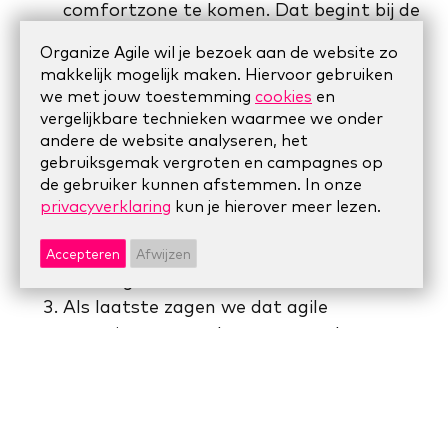
comfortzone te komen. Dat begint bij de
leidinggevenden. We spreken heldere
Organize Agile wil je bezoek aan de website zo
verwachtingen uit en maken afspraken
makkelijk mogelijk maken. Hiervoor gebruiken
over ons opdrachtgeverschap. Ook voor
we met jouw toestemming
cookies
en
de professionals in de organisaties biedt
vergelijkbare technieken waarmee we onder
andere de website analyseren, het
het agile organiseren een
gebruiksgemak vergroten en campagnes op
duidelijke structuur. Dat komt omdat
de gebruiker kunnen afstemmen. In onze
teams in korte perioden van een paar
privacyverklaring
kun je hierover meer lezen.
weken werken, de zogenaamde
cycli
en
doordat ze focussen op het
Accepteren
Afwijzen
toevoegen van waarde.
Als laatste zagen we dat agile
organiseren er ook voor zorgt dat we
focussen op het bereiken van resultaten.
Dat een project goed start,
tussendoor resultaten boekt en aan het
eind van de periode het resultaat naar