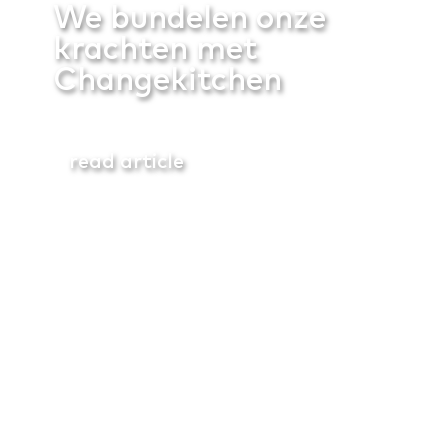
We bundelen onze
krachten met
Changekitchen
read article